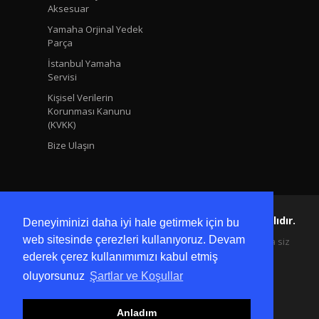
Aksesuar
Yamaha Orjinal Yedek
Parça
İstanbul Yamaha
Servisi
Kişisel Verilerin
Korunması Kanunu
(KVKK)
Bize Ulaşın
Yamaha Ersoy Copyright © 2024 Tüm Hakları Saklıdır.
Deneyiminizi daha iyi hale getirmek için bu
web sitesinde çerezleri kullanıyoruz. Devam
Kişisel bilgilerinize sadece siz ulaşabilir ve onları yalnızca siz
değiştirebilirsiniz, üçüncü şahısların erişimlerine izin
ederek çerez kullanımımızı kabul etmiş
verilmemektedir.
oluyorsunuz
Şartlar ve Koşullar
Anladım