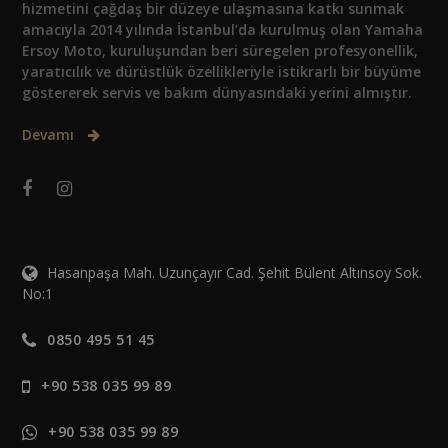
hizmetini çağdaş bir düzeye ulaşmasına katkı sunmak
amacıyla 2014 yılında İstanbul’da kurulmuş olan Yamaha
Ersoy Moto, kuruluşundan beri süregelen profesyonellik,
yaratıcılık ve dürüstlük özellikleriyle istikrarlı bir büyüme
göstererek servis ve bakım dünyasındaki yerini almıştır.
Devamı
Hasanpaşa Mah. Uzunçayır Cad. Şehit Bülent Altınsoy Sok.
No:1
0850 495 51 45
+90 538 035 99 89
+90 538 035 99 89