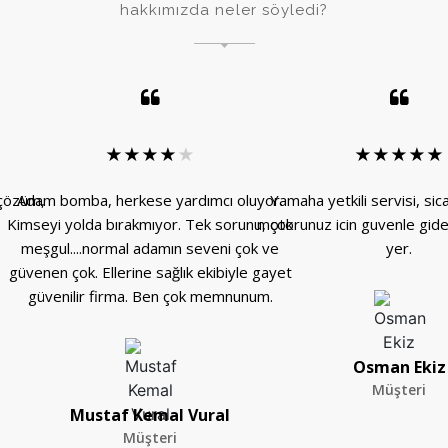
hakkımızda neler söyledi?
★
★
★
★
★
★
★
★
★
★
 çözüm,
Adam bomba, herkese yardımcı oluyor.
Yamaha yetkili servisi, sic
Kimseyi yolda bırakmıyor. Tek sorunu, çok
motorunuz icin guvenle gideb
meşgul....normal adamın seveni çok ve
yer.
güvenen çok. Ellerine sağlık ekibiyle gayet
güvenilir firma. Ben çok memnunum.
Osman Ekiz
Müşteri
Mustaf Kemal Vural
Müşteri