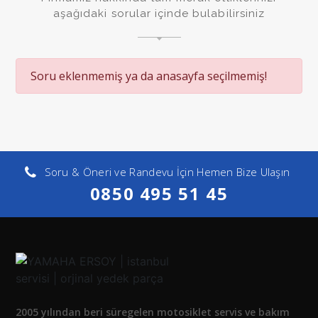
aşağıdaki sorular içinde bulabilirsiniz
Soru eklenmemiş ya da anasayfa seçilmemiş!
Soru & Öneri ve Randevu İçin Hemen Bize Ulaşın
0850 495 51 45
2005 yılından beri süregelen motosiklet servis ve bakım