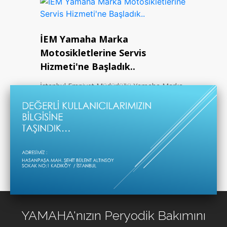
İEM Yamaha Marka
Motosikletlerine Servis
Hizmeti'ne Başladık..
İstanbul Emniyet Müdürlüğü Yamaha Marka
Motosikletlerine Bakım Ve Onarım Desteği
Sağlamaktayız İEM ile çalışmanın
mutluluğunu sizlerle paylaşıyoruz.
Devamını Oku
YAMAHA'nızın Peryodik Bakımını