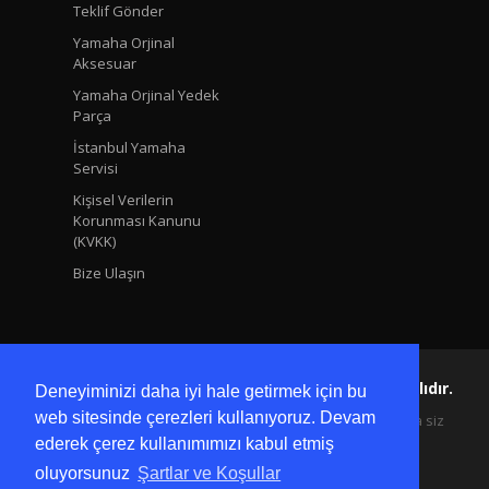
Teklif Gönder
Yamaha Orjinal
Aksesuar
Yamaha Orjinal Yedek
Parça
İstanbul Yamaha
Servisi
Kişisel Verilerin
Korunması Kanunu
(KVKK)
Bize Ulaşın
Yamaha Ersoy Copyright © 2024 Tüm Hakları Saklıdır.
Deneyiminizi daha iyi hale getirmek için bu
web sitesinde çerezleri kullanıyoruz. Devam
Kişisel bilgilerinize sadece siz ulaşabilir ve onları yalnızca siz
değiştirebilirsiniz, üçüncü şahısların erişimlerine izin
ederek çerez kullanımımızı kabul etmiş
verilmemektedir.
oluyorsunuz
Şartlar ve Koşullar