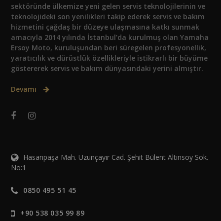
sektöründe ülkemize yeni gelen servis teknolojilerinin ve
teknolojideki son yenilikleri takip ederek servis ve bakım
hizmetini çağdaş bir düzeye ulaşmasına katkı sunmak
amacıyla 2014 yılında İstanbul’da kurulmuş olan Yamaha
Ersoy Moto, kuruluşundan beri süregelen profesyonellik,
yaratıcılık ve dürüstlük özellikleriyle istikrarlı bir büyüme
göstererek servis ve bakım dünyasındaki yerini almıştır.
Devamı
Hasanpaşa Mah. Uzunçayır Cad. Şehit Bülent Altınsoy Sok.
No:1
0850 495 51 45
+90 538 035 99 89