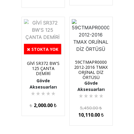
STOKTA YOK
59CTMAPR0000
GİVİ SR372 BW'S
2012-2016 TMAX
125 ÇANTA
ORJİNAL DİZ
DEMİRİ
ÖRTÜSÜ
Gövde
Gövde
Aksesuarları
Aksesuarları
★
★
★
★
★
★
★
★
★
★
2,000.00
₺
₺
5,450.00
₺
10,110.00
₺