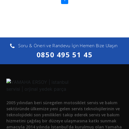
Soru & Öneri ve Randevu İçin Hemen Bize Ulaşın
0850 495 51 45
2005 yılından beri süregelen motosiklet servis ve bakım
sektöründe ülkemize yeni gelen servis teknolojilerinin ve
teknolojideki son yenilikleri takip ederek servis ve bakım
hizmetini çağdaş bir düzeye ulaşmasına katkı sunmak
amacıyla 2014 yılında İstanbul’da kurulmuş olan Yamaha