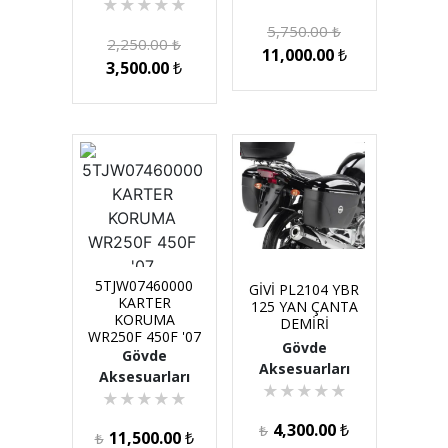
★
★
★
★
★
5,750.00
₺
2,250.00
₺
11,000.00
₺
3,500.00
₺
5TJW07460000
GİVİ PL2104 YBR
KARTER
125 YAN ÇANTA
KORUMA
DEMİRİ
WR250F 450F '07
Gövde
Gövde
Aksesuarları
Aksesuarları
★
★
★
★
★
★
★
★
★
★
4,300.00
₺
₺
11,500.00
₺
₺