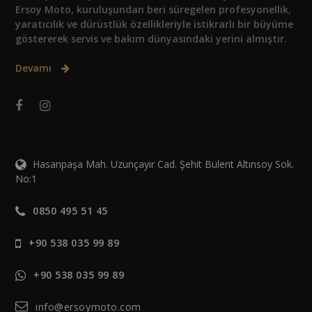
Ersoy Moto, kuruluşundan beri süregelen profesyonellik,
yaratıcılık ve dürüstlük özellikleriyle istikrarlı bir büyüme
göstererek servis ve bakım dünyasındaki yerini almıştır.
Devamı
Hasanpaşa Mah. Uzunçayır Cad. Şehit Bülent Altınsoy Sok.
No:1
0850 495 51 45
+90 538 035 99 89
+90 538 035 99 89
info@ersoymoto.com