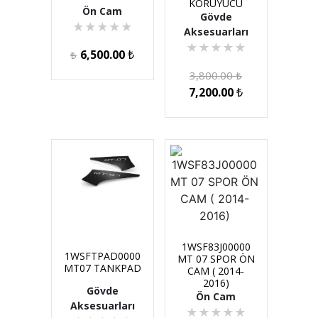
KORUYUCU
Ön Cam
Gövde
★
★
★
★
★
Aksesuarları
★
★
★
★
★
6,500.00
₺
₺
3,800.00
₺
7,200.00
₺
1WSF83J00000
1WSFTPAD0000
MT 07 SPOR ÖN
MT07 TANKPAD
CAM ( 2014-
2016)
Gövde
Ön Cam
Aksesuarları
★
★
★
★
★