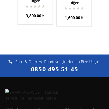
Diğer
Diğer
★
★
★
★
★
★
★
★
★
★
3,800.00
₺
1,600.00
₺
Soru & Öneri ve Randevu İçin Hemen Bize Ulaşın
0850 495 51 45