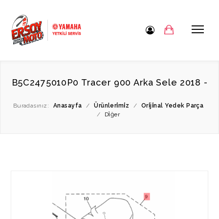
B5C2475010P0 Tracer 900 Arka Sele 2018 -
Buradasınız:
Anasayfa
/
Ürünleri̇mi̇z
/
Ori̇ji̇nal Yedek Parça
/
Di̇ğer