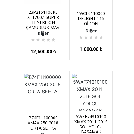
23P2151100P5
1WCF6110000
XT1200Z SÜPER
DELIGHT 115
TENERE ÖN
GİDON
ÇAMURLUK MAVİ
Diğer
Diğer
★
★
★
★
★
★
★
★
★
★
1,000.00
₺
12,600.00
₺
5WXF74310100
B74F11100000
XMAX 2011-2016
XMAX 250 2018
SOL YOLCU
ORTA SEHPA
BASAMAK