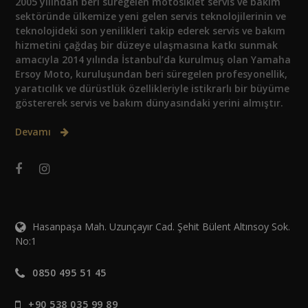
2005 yılından beri süregelen motosiklet servis ve bakım
sektöründe ülkemize yeni gelen servis teknolojilerinin ve
teknolojideki son yenilikleri takip ederek servis ve bakım
hizmetini çağdaş bir düzeye ulaşmasına katkı sunmak
amacıyla 2014 yılında İstanbul’da kurulmuş olan Yamaha
Ersoy Moto, kuruluşundan beri süregelen profesyonellik,
yaratıcılık ve dürüstlük özellikleriyle istikrarlı bir büyüme
göstererek servis ve bakım dünyasındaki yerini almıştır.
Devamı
Hasanpaşa Mah. Uzunçayır Cad. Şehit Bülent Altınsoy Sok.
No:1
0850 495 51 45
+90 538 035 99 89