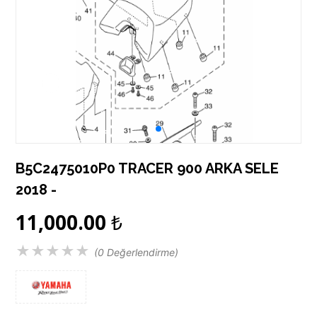
B5C2475010P0 TRACER 900 ARKA SELE
2018 -
11,000.00
₺
★
★
★
★
★
(0 Değerlendirme)