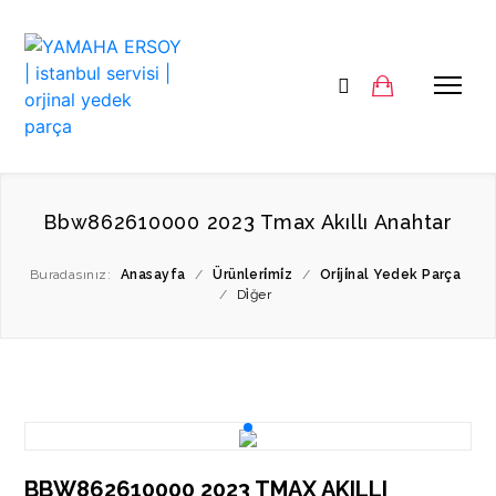
Bbw862610000 2023 Tmax Akıllı Anahtar
Buradasınız:
Anasayfa
/
Ürünleri̇mi̇z
/
Ori̇ji̇nal Yedek Parça
/
Di̇ğer
BBW862610000 2023 TMAX AKILLI