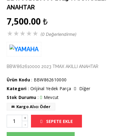
ANAHTAR
7,500.00
₺
★
★
★
★
★
(0 Değerlendirme)
BBW862610000 2023 TMAX AKILLI ANAHTAR
Ürün Kodu
: BBW862610000
Kategori
:
Ori̇ji̇nal Yedek Parça
Di̇ğer
Stok Durumu
:
Mevcut
Kargo Alıcı Öder
+
SEPETE EKLE
-