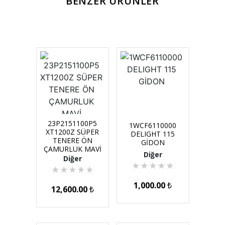
BENZER ÜRÜNLER
23P2151100P5
1WCF6110000
XT1200Z SÜPER
DELIGHT 115
TENERE ÖN
GİDON
ÇAMURLUK MAVİ
Diğer
Diğer
★
★
★
★
★
★
★
★
★
★
1,000.00
₺
12,600.00
₺