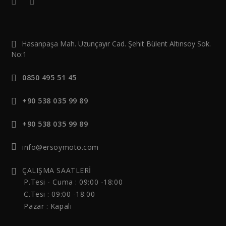
Hasanpaşa Mah. Uzunçayır Cad. Şehit Bülent Altınsoy Sok.
No:1
0850 495 51 45
+90 538 035 99 89
+90 538 035 99 89
info@ersoymoto.com
ÇALIŞMA SAATLERİ
P.Tesi - Cuma :
09:00 -18:00
C.Tesi : 09:00 -18:00
Pazar : Kapalı