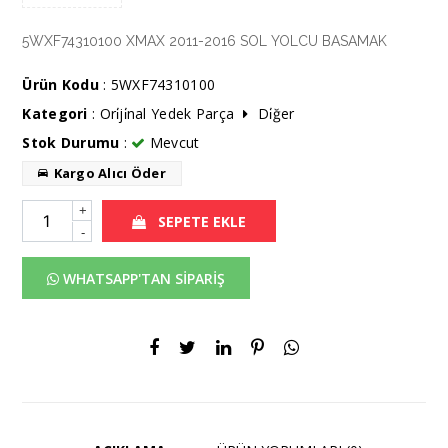
5WXF74310100 XMAX 2011-2016 SOL YOLCU BASAMAK
Ürün Kodu
: 5WXF74310100
Kategori
:
Ori̇ji̇nal Yedek Parça
Di̇ğer
Stok Durumu
:
Mevcut
Kargo Alıcı Öder
+
SEPETE EKLE
-
WHATSAPP'TAN SİPARİŞ