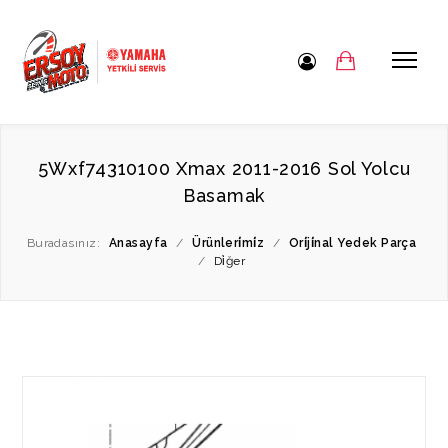
5Wxf74310100 Xmax 2011-2016 Sol Yolcu
Basamak
Buradasınız:
Anasayfa
/
Ürünleri̇mi̇z
/
Ori̇ji̇nal Yedek Parça
/
Di̇ğer