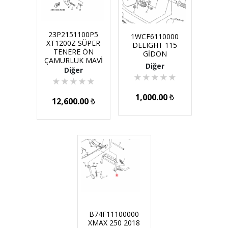
23P2151100P5
1WCF6110000
XT1200Z SÜPER
DELIGHT 115
TENERE ÖN
GİDON
ÇAMURLUK MAVİ
Diğer
Diğer
★
★
★
★
★
★
★
★
★
★
1,000.00
₺
12,600.00
₺
B74F11100000
XMAX 250 2018