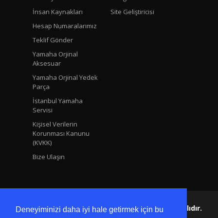
İnsan Kaynakları
Site Geliştiricisi
Hesap Numaralarımız
Teklif Gönder
Yamaha Orjinal
Aksesuar
Yamaha Orjinal Yedek
Parça
İstanbul Yamaha
Servisi
Kişisel Verilerin
Korunması Kanunu
(KVKK)
Bize Ulaşın
Yamaha Ersoy Copyright © 2024 Tüm Hakları Saklıdır.
Deneyiminizi daha iyi hale getirmek için bu