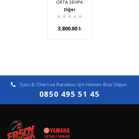
ORTA SEHPA
Diğer
★
★
★
★
★
3,800.00
₺
Soru & Öneri ve Randevu İçin Hemen Bize Ulaşın
0850 495 51 45