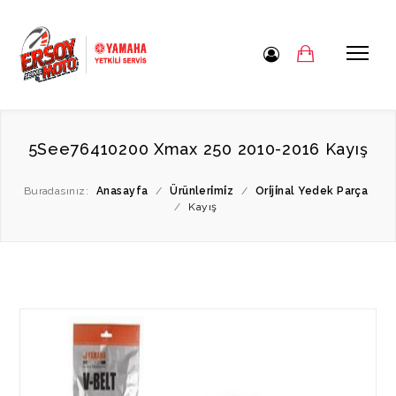
5See76410200 Xmax 250 2010-2016 Kayış
Buradasınız:
Anasayfa
/
Ürünleri̇mi̇z
/
Ori̇ji̇nal Yedek Parça
/
Kayış