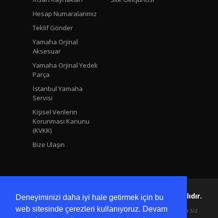
Hesap Numaralarımız
Teklif Gönder
Yamaha Orjinal
Aksesuar
Yamaha Orjinal Yedek
Parça
İstanbul Yamaha
Servisi
Kişisel Verilerin
Korunması Kanunu
(KVKK)
Bize Ulaşın
Yamaha Ersoy Copyright © 2024 Tüm Hakları Saklıdır.
Deneyiminizi daha iyi hale getirmek için bu
web sitesinde çerezleri kullanıyoruz. Devam
Kişisel bilgilerinize sadece siz ulaşabilir ve onları yalnızca siz